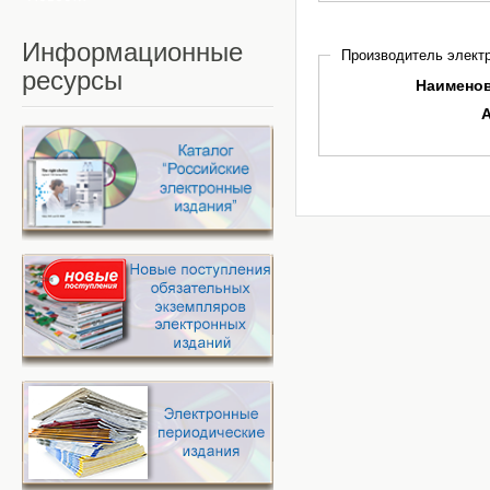
Информационные
Производитель электр
ресурсы
Наимено