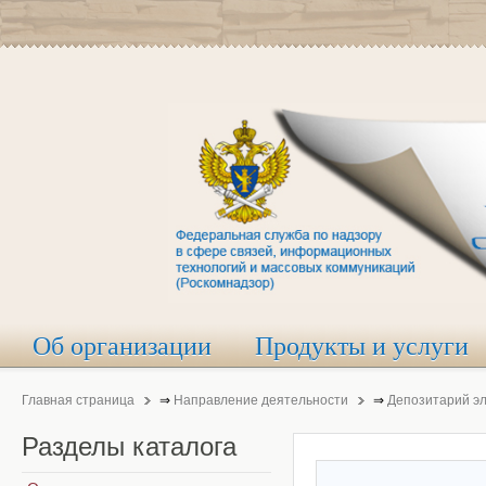
Об организации
Продукты и услуги
Главная страница
⇒
Направление деятельности
⇒
Депозитарий э
Разделы
каталога