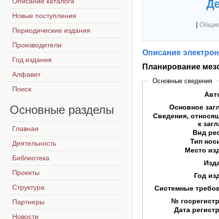
Описание каталога
Де
Новые поступления
|
Общие
Периодические издания
Производители
Описание электрон
Год издания
Планирование мез
Алфавит
Основные сведения
Поиск
Авт
Основные
разделы
Основное заг
Сведения, относя
к заг
Главная
Вид ре
Тип нос
Деятельность
Место из
Библиотека
Изд
Проекты
Год из
Структура
Системные требо
№ госрегист
Партнеры
Дата регист
Новости