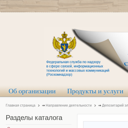
Об организации
Продукты и услуги
Главная страница
⇒
Направление деятельности
⇒
Депозитарий э
Разделы
каталога