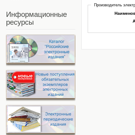
Производитель электр
Информационные
Наимено
ресурсы