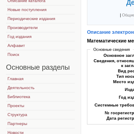
Описание каталога
Де
Новые поступления
|
Общие
Периодические издания
Производители
Описание электрон
Год издания
Математические ме
Алфавит
Основные сведения
Поиск
Основное заг
Сведения, относя
Основные
разделы
к заг
Вид ре
Тип нос
Главная
Место из
Деятельность
Изд
Библиотека
Год из
Системные требо
Проекты
№ госрегист
Структура
Дата регист
Партнеры
Новости