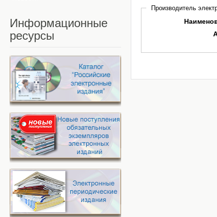
Производитель электр
Информационные
Наимено
ресурсы