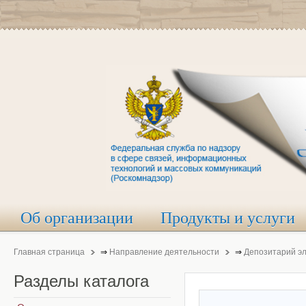
Об организации
Продукты и услуги
Главная страница
⇒
Направление деятельности
⇒
Депозитарий э
Разделы
каталога