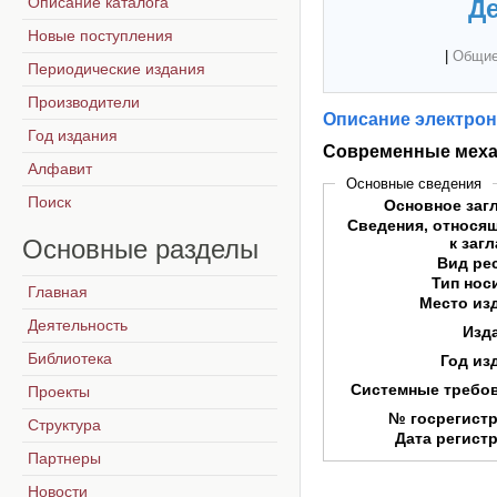
Описание каталога
Де
Новые поступления
|
Общие
Периодические издания
Производители
Описание электрон
Год издания
Современные меха
Алфавит
Основные сведения
Поиск
Основное заг
Сведения, относя
Основные
разделы
к заг
Вид ре
Тип нос
Главная
Место из
Деятельность
Изд
Библиотека
Год из
Системные требо
Проекты
№ госрегист
Структура
Дата регист
Партнеры
Новости