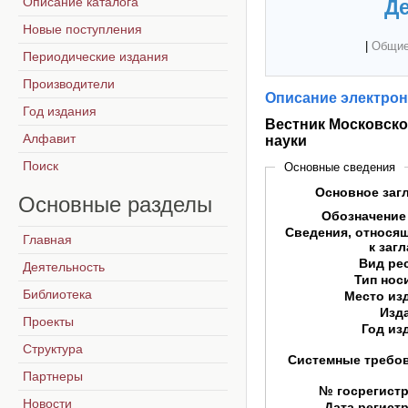
Описание каталога
Де
Новые поступления
|
Общие
Периодические издания
Производители
Описание электрон
Год издания
Вестник Московско
Алфавит
науки
Поиск
Основные сведения
Основное заг
Основные
разделы
Обозначение
Сведения, относя
Главная
к заг
Вид ре
Деятельность
Тип нос
Библиотека
Место из
Изд
Проекты
Год из
Структура
Системные требо
Партнеры
№ госрегист
Новости
Дата регист