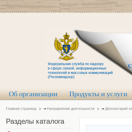
Об организации
Продукты и услуги
Главная страница
⇒
Направление деятельности
⇒
Депозитарий э
Разделы
каталога