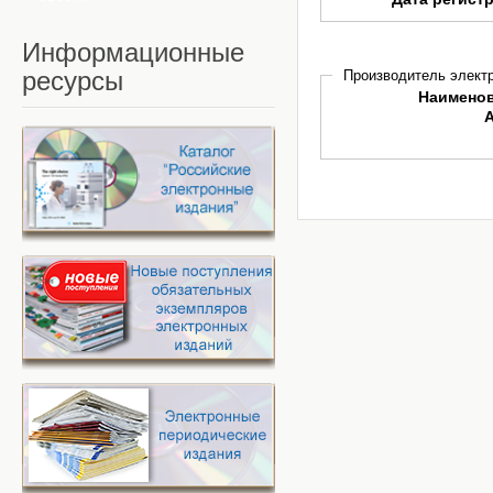
Информационные
ресурсы
Производитель электр
Наимено