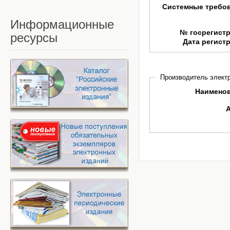
Системные требо
Информационные
№ госрегист
ресурсы
Дата регист
Производитель электр
Наимено