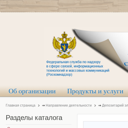
Об организации
Продукты и услуги
Главная страница
⇒
Направление деятельности
⇒
Депозитарий э
Разделы
каталога