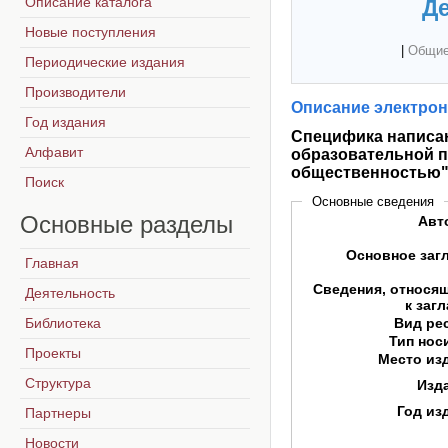
Описание каталога
Де
Новые поступления
|
Общие
Периодические издания
Производители
Описание электрон
Год издания
Специфика написа
Алфавит
образовательной п
общественностью
Поиск
Основные сведения
Основные
разделы
Авт
Основное заг
Главная
Сведения, относя
Деятельность
к заг
Библиотека
Вид ре
Тип нос
Проекты
Место из
Структура
Изд
Год из
Партнеры
Новости