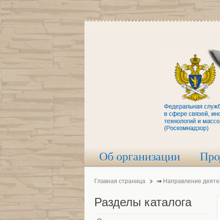
Об организации
Про
Главная страница
⇒
Направление деяте
Разделы
каталога