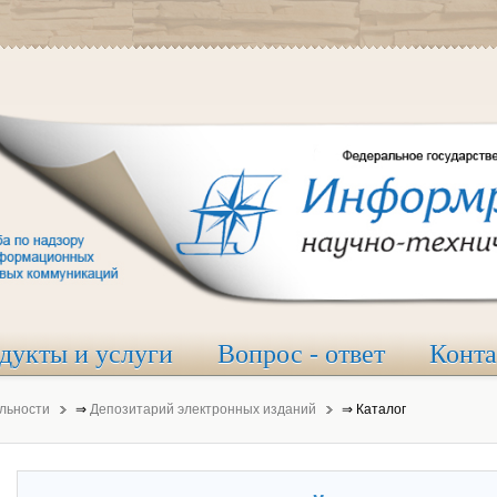
дукты и услуги
Вопрос - ответ
Конт
льности
⇒
Депозитарий электронных изданий
⇒
Каталог