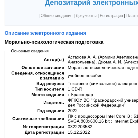
Депозитарий электронных
|
Общие сведения
|
Документы
|
Регистрация
|
Платн
Описание электронного издания
Морально-психологическая подготовка
Основные сведения
Астахова А. А. (Армини Аветиковн
Автор(ы)
Анатольевна), Дзюма А. И. (Алекс
Основное заглавие
Морально-психологическая подго
Сведения, относящиеся
учебное пособие
к заглавию
Вид ресурса
Текстовое (символьное) электрон
Тип носителя
1 CD-R
Место издания
г. Краснодар
ФГКОУ ВО "Краснодарский универ
Издатель
дел Российской Федерации"
Год издания
2022
ПК с процессором Intel Core i3 ; 5
Системные требования
SVGA 800x600,16 bit ; Internet Exp
№ госрегистрации
0322203582
Дата регистрации
15.12.2022