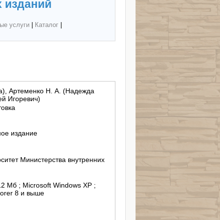
 изданий
ые услуги
|
Каталог
|
а), Артеменко Н. А. (Надежда
ей Игоревич)
товка
ное издание
ситет Министерства внутренних
12 Mб ; Microsoft Windows XP ;
lorer 8 и выше