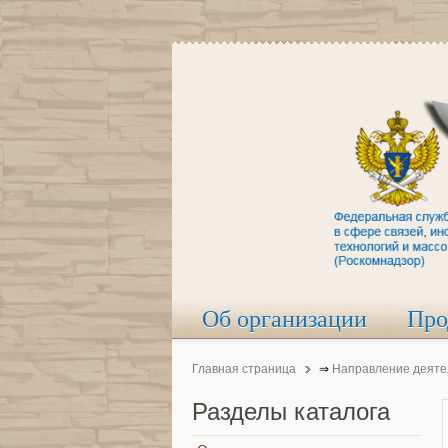
Об организации
Про
Главная страница
⇒
Направление деяте
Разделы
каталога