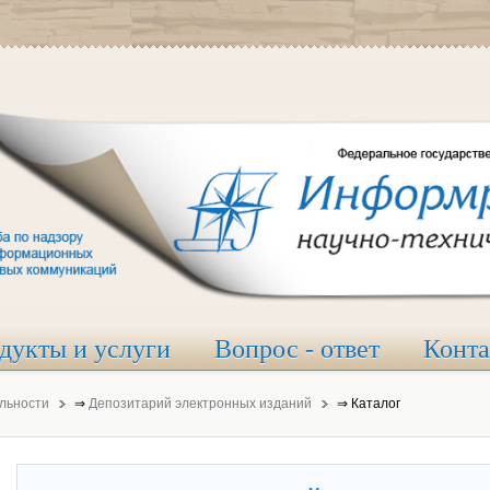
дукты и услуги
Вопрос - ответ
Конт
льности
⇒
Депозитарий электронных изданий
⇒
Каталог