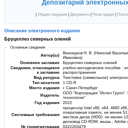
Депозитарий электронных
|
Общие сведения
|
Документы
|
Регистрация
|
Платн
Описание электронного издания
Бруцеллез северных оленей
Основные сведения
Винокуров Н. В. (Николай Василье
Автор(ы)
Ивановна)
Основное заглавие
Бруцеллез северных оленей
Сведения, относящиеся
учебно-методическое пособие : э
к заглавию
распространения
Вид ресурса
Текстовое (символьное) электрон
Тип носителя
1 CD-R
Место издания
г. Санкт-Петербург
ООО "Корпорация "Интел Групп". 
Издатель
технологии"
Год издания
2022
процессор Intel х86, х64, AMD х86
оперативная память: не менее 51
Системные требования
жестком диске (HDD): не менее 12
дисковод CD-ROM, мышь ; Adobe 
№ госрегистрации
0322203479