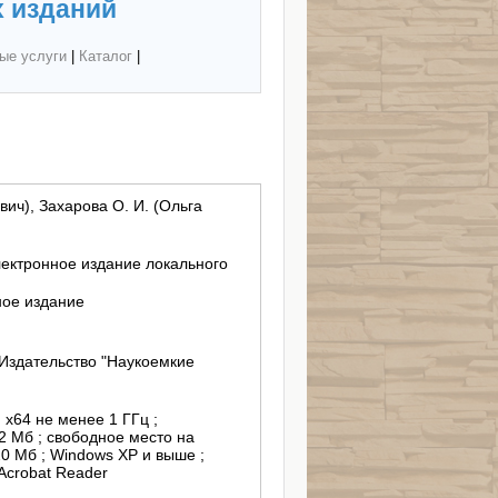
 изданий
ые услуги
|
Каталог
|
вич), Захарова О. И. (Ольга
лектронное издание локального
ное издание
Издательство "Наукоемкие
, х64 не менее 1 ГГц ;
2 Мб ; свободное место на
0 Мб ; Windows XP и выше ;
Acrobat Reader