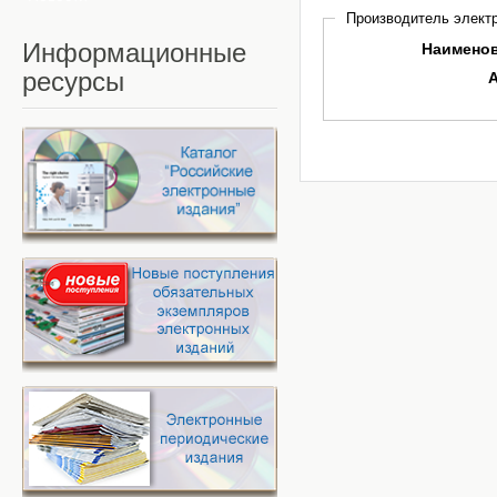
Производитель электр
Информационные
Наимено
ресурсы