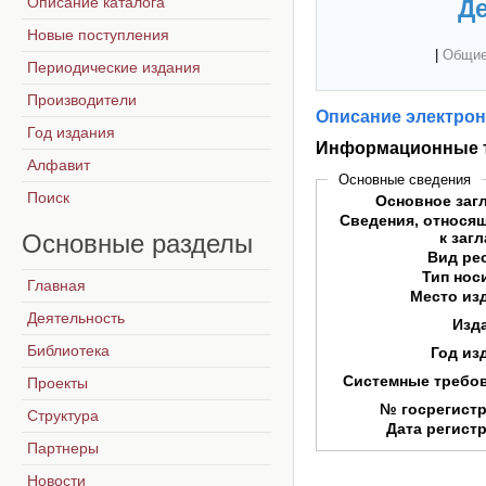
Описание каталога
Де
Новые поступления
|
Общие
Периодические издания
Производители
Описание электрон
Год издания
Информационные т
Алфавит
Основные сведения
Поиск
Основное заг
Сведения, относя
Основные
разделы
к заг
Вид ре
Тип нос
Главная
Место из
Деятельность
Изд
Библиотека
Год из
Системные требо
Проекты
№ госрегист
Структура
Дата регист
Партнеры
Новости