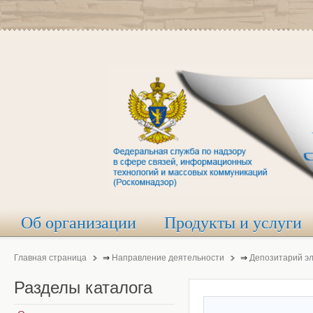
Об организации
Продукты и услуги
Главная страница
⇒
Направление деятельности
⇒
Депозитарий э
Разделы
каталога