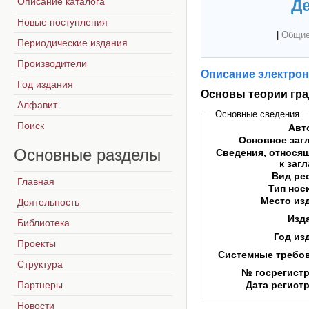
Описание каталога
Де
Новые поступления
|
Общие
Периодические издания
Производители
Описание электрон
Год издания
Основы теории гр
Алфавит
Основные сведения
Поиск
Авт
Основное заг
Основные
разделы
Сведения, относя
к заг
Вид ре
Главная
Тип нос
Место из
Деятельность
Изд
Библиотека
Год из
Проекты
Системные требо
Структура
№ госрегист
Партнеры
Дата регист
Новости