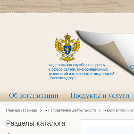
Об организации
Продукты и услуги
Главная страница
⇒
Направление деятельности
⇒
Депозитарий э
Разделы
каталога