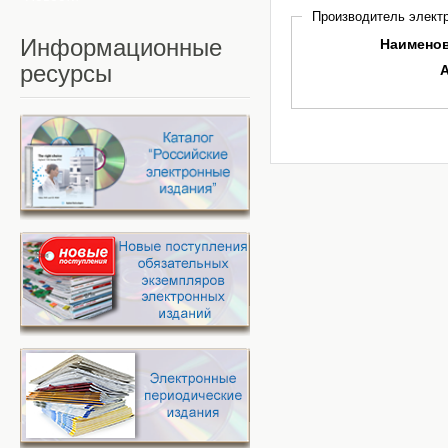
Производитель электр
Информационные
Наимено
ресурсы