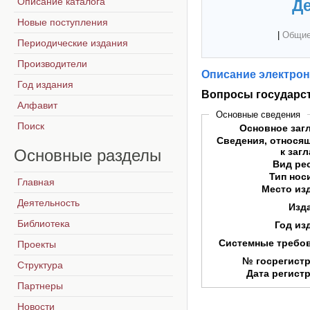
Описание каталога
Де
Новые поступления
|
Общие
Периодические издания
Производители
Описание электрон
Год издания
Вопросы государст
Алфавит
Основные сведения
Поиск
Основное заг
Сведения, относя
Основные
разделы
к заг
Вид ре
Тип нос
Главная
Место из
Деятельность
Изд
Библиотека
Год из
Системные требо
Проекты
№ госрегист
Структура
Дата регист
Партнеры
Новости