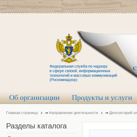
Об организации
Продукты и услуги
Главная страница
⇒
Направление деятельности
⇒
Депозитарий э
Разделы
каталога