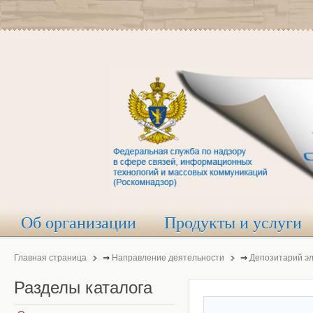
Об организации
Продукты и услуги
Главная страница
⇒
Направление деятельности
⇒
Депозитарий э
Разделы
каталога