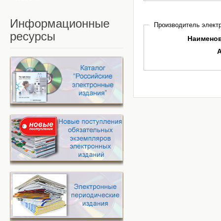
Информационные
Производитель электр
ресурсы
Наимено