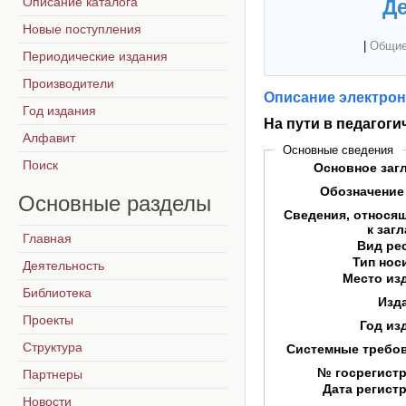
Описание каталога
Де
Новые поступления
|
Общие
Периодические издания
Производители
Описание электрон
Год издания
На пути в педагоги
Алфавит
Основные сведения
Поиск
Основное заг
Обозначение
Основные
разделы
Сведения, относя
к заг
Главная
Вид ре
Тип нос
Деятельность
Место из
Библиотека
Изд
Проекты
Год из
Структура
Системные требо
№ госрегист
Партнеры
Дата регист
Новости