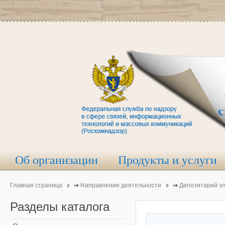
Об организации
Продукты и услуги
Главная страница
⇒
Направление деятельности
⇒
Депозитарий э
Разделы
каталога