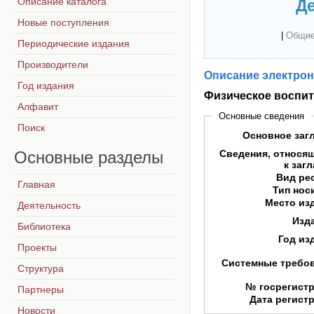
Описание каталога
Де
Новые поступления
|
Общие
Периодические издания
Производители
Описание электрон
Год издания
Физическое воспит
Алфавит
Основные сведения
Поиск
Основное заг
Основные
разделы
Сведения, относя
к заг
Вид ре
Главная
Тип нос
Место из
Деятельность
Изд
Библиотека
Год из
Проекты
Системные требо
Структура
№ госрегист
Партнеры
Дата регист
Новости