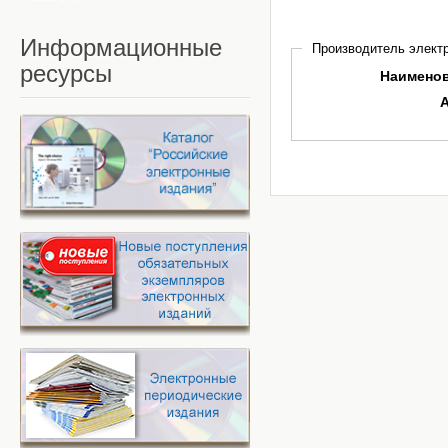
Информационные
Производитель электр
ресурсы
Наимено