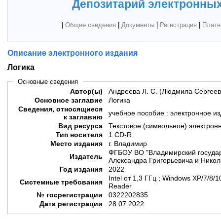
Депозитарий электронных
|
Общие сведения
|
Документы
|
Регистрация
|
Платн
Описание электронного издания
Логика
Основные сведения
Автор(ы)
Андреева Л. С. (Людмила Сергеев
Основное заглавие
Логика
Сведения, относящиеся
учебное пособие : электронное и
к заглавию
Вид ресурса
Текстовое (символьное) электрон
Тип носителя
1 CD-R
Место издания
г. Владимир
ФГБОУ ВО "Владимирский государ
Издатель
Александра Григорьевича и Никол
Год издания
2022
Intel от 1,3 ГГц ; Windows XP/7/8
Системные требования
Reader
№ госрегистрации
0322202835
Дата регистрации
28.07.2022