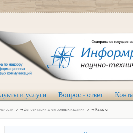
дукты и услуги
Вопрос - ответ
Конт
льности
⇒
Депозитарий электронных изданий
⇒
Каталог