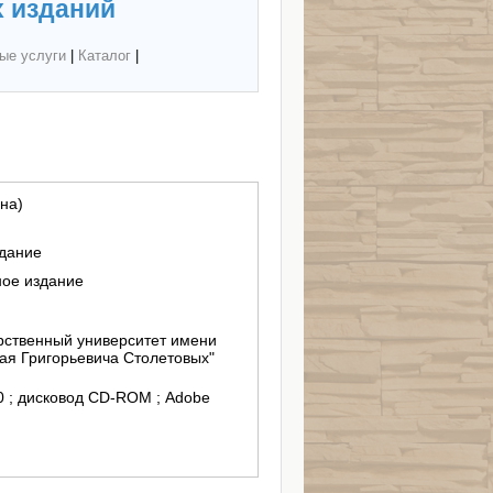
 изданий
ые услуги
|
Каталог
|
на)
здание
ное издание
ственный университет имени
ая Григорьевича Столетовых"
/10 ; дисковод СD-ROM ; Adobe