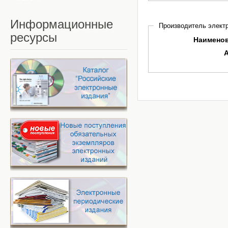
Информационные
Производитель электр
ресурсы
Наимено