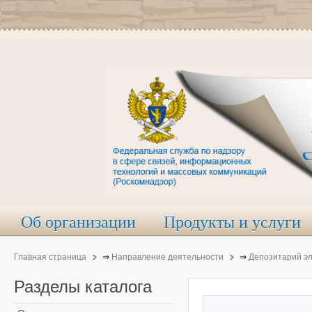
Об организации
Продукты и услуги
Главная страница
⇒
Направление деятельности
⇒
Депозитарий э
Разделы
каталога