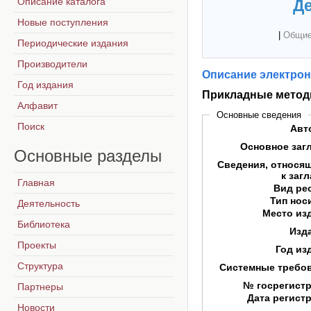
Описание каталога
Де
Новые поступления
|
Общие
Периодические издания
Производители
Описание электрон
Год издания
Прикладные метод
Алфавит
Основные сведения
Поиск
Авт
Основное заг
Основные
разделы
Сведения, относя
к заг
Главная
Вид ре
Тип нос
Деятельность
Место из
Библиотека
Изд
Проекты
Год из
Структура
Системные требо
№ госрегист
Партнеры
Дата регист
Новости