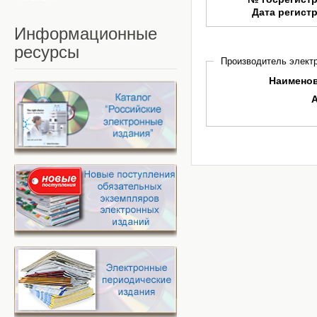
Дата регист
Информационные
ресурсы
Производитель электр
Наимено