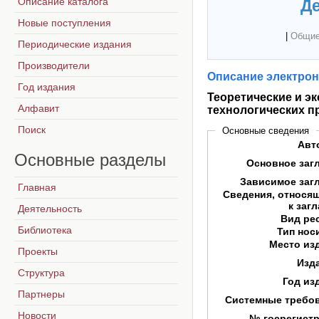
Описание каталога
Де
Новые поступления
|
Общие
Периодические издания
Производители
Описание электрон
Год издания
Теоретические и э
Алфавит
технологических п
Поиск
Основные сведения
Авт
Основные
разделы
Основное заг
Зависимое заг
Главная
Сведения, относя
к заг
Деятельность
Вид ре
Библиотека
Тип нос
Место из
Проекты
Изд
Структура
Год из
Партнеры
Системные требо
Новости
№ госрегист