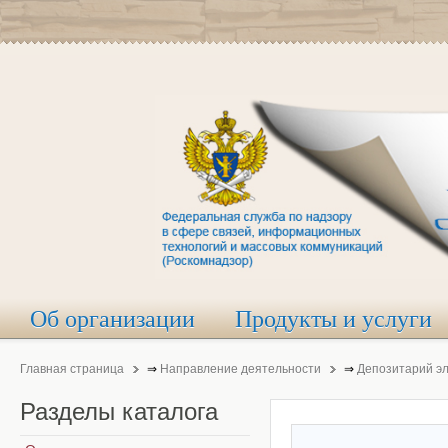
Об организации
Продукты и услуги
Главная страница
⇒
Направление деятельности
⇒
Депозитарий э
Разделы
каталога