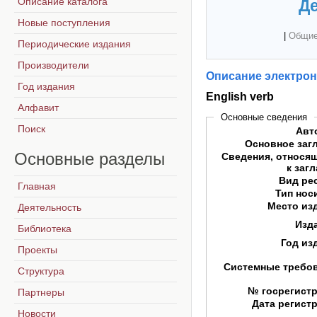
Описание каталога
Де
Новые поступления
|
Общие
Периодические издания
Производители
Описание электрон
Год издания
English verb
Алфавит
Основные сведения
Поиск
Авт
Основное заг
Основные
разделы
Сведения, относя
к заг
Вид ре
Главная
Тип нос
Место из
Деятельность
Изд
Библиотека
Год из
Проекты
Системные требо
Структура
№ госрегист
Партнеры
Дата регист
Новости