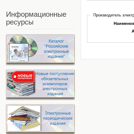
Информационные
Производитель электр
ресурсы
Наимено