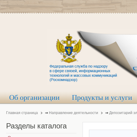
Об организации
Продукты и услуги
Главная страница
⇒
Направление деятельности
⇒
Депозитарий э
Разделы
каталога