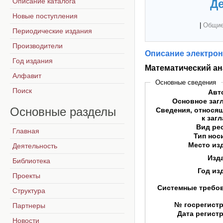
Описание каталога
Де
Новые поступления
|
Общие
Периодические издания
Производители
Описание электрон
Год издания
Математический ан
Алфавит
Основные сведения
Поиск
Авт
Основное заг
Основные
разделы
Сведения, относя
к заг
Вид ре
Главная
Тип нос
Место из
Деятельность
Изд
Библиотека
Год из
Проекты
Системные требо
Структура
№ госрегист
Партнеры
Дата регист
Новости