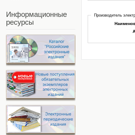
Информационные
Производитель электр
ресурсы
Наимено