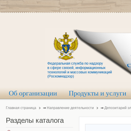
Об организации
Продукты и услуги
Главная страница
⇒
Направление деятельности
⇒
Депозитарий э
Разделы
каталога