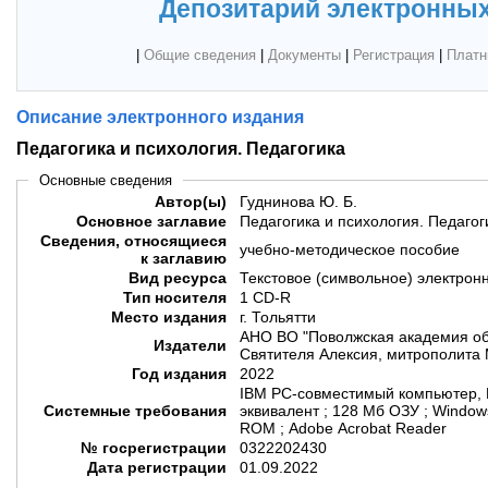
Депозитарий электронных
|
Общие сведения
|
Документы
|
Регистрация
|
Платн
Описание электронного издания
Педагогика и психология. Педагогика
Основные сведения
Автор(ы)
Гуднинова Ю. Б.
Основное заглавие
Педагогика и психология. Педагог
Сведения, относящиеся
учебно-методическое пособие
к заглавию
Вид ресурса
Текстовое (символьное) электрон
Тип носителя
1 CD-R
Место издания
г. Тольятти
АНО ВО "Поволжская академия об
Издатели
Святителя Алексия, митрополита 
Год издания
2022
IBM PC-совместимый компьютер, P
Системные требования
эквивалент ; 128 Мб ОЗУ ; Windows
ROM ; Adobe Acrobat Reader
№ госрегистрации
0322202430
Дата регистрации
01.09.2022