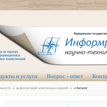
дукты и услуги
Вопрос - ответ
Конт
льности
⇒
Депозитарий электронных изданий
⇒
Каталог