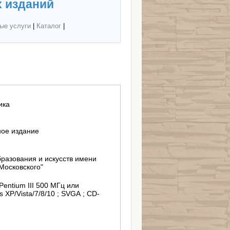
 изданий
ые услуги
|
Каталог
|
ика
ное издание
разования и искусств имени
Московского"
entium III 500 МГц или
 XP/Vista/7/8/10 ; SVGA ; СD-