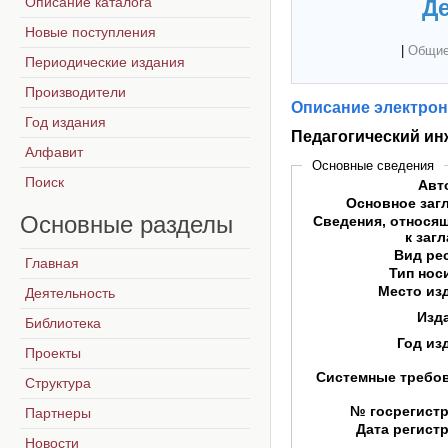
Описание каталога
Де
Новые поступления
|
Общие
Периодические издания
Производители
Описание электрон
Год издания
Педагогический и
Алфавит
Основные сведения
Поиск
Авт
Основное заг
Основные
разделы
Сведения, относя
к заг
Вид ре
Главная
Тип нос
Место из
Деятельность
Изд
Библиотека
Год из
Проекты
Системные требо
Структура
№ госрегист
Партнеры
Дата регист
Новости