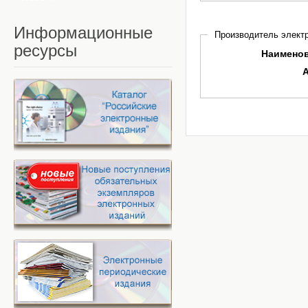
Информационные
Производитель электр
ресурсы
Наимено