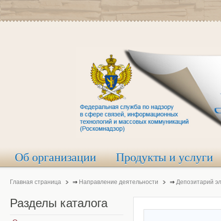
Об организации
Продукты и услуги
Главная страница
⇒
Направление деятельности
⇒
Депозитарий э
Разделы
каталога