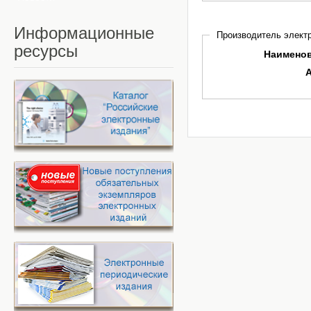
Информационные
Производитель электр
ресурсы
Наимено