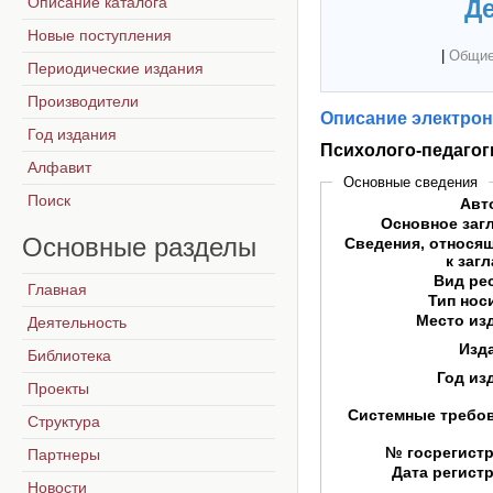
Описание каталога
Де
Новые поступления
|
Общие
Периодические издания
Производители
Описание электрон
Год издания
Психолого-педагог
Алфавит
Основные сведения
Поиск
Авт
Основное заг
Основные
разделы
Сведения, относя
к заг
Вид ре
Главная
Тип нос
Место из
Деятельность
Изд
Библиотека
Год из
Проекты
Системные требо
Структура
№ госрегист
Партнеры
Дата регист
Новости