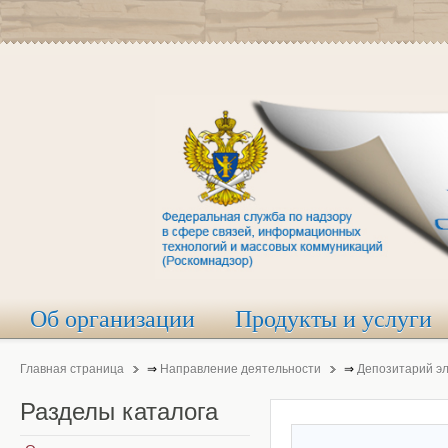
Об организации
Продукты и услуги
Главная страница
⇒
Направление деятельности
⇒
Депозитарий э
Разделы
каталога