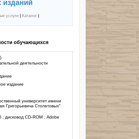
 изданий
ые услуги
|
Каталог
|
ности обучающихся
)
ательной деятельности
здание
ное издание
ственный университет имени
ая Григорьевича Столетовых"
/10 ; дисковод СD-ROM ; Adobe