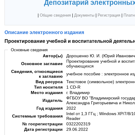
Депозитарий электронных
|
Общие сведения
|
Документы
|
Регистрация
|
Платн
Описание электронного издания
Проектирование учебной и воспитательной деятель
Основные сведения
Автор(ы)
Дорошенко Ю. И. (Юрий Иванович
Проектирование учебной и воспит
Основное заглавие
обучающихся
Сведения, относящиеся
учебное пособие : электронное и
к заглавию
Вид ресурса
Текстовое (символьное) электрон
Тип носителя
1 CD-R
Место издания
г. Владимир
ФГБОУ ВО "Владимирский государ
Издатель
Александра Григорьевича и Никол
Год издания
2022
Intel от 1,3 ГГц ; Windows XP/7/8
Системные требования
Reader
№ госрегистрации
0322202319
Дата регистрации
29.06.2022