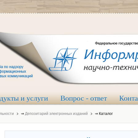
дукты и услуги
Вопрос - ответ
Конт
льности
⇒
Депозитарий электронных изданий
⇒
Каталог