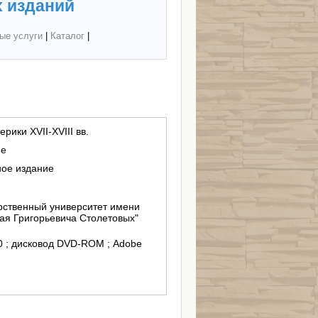
 изданий
ые услуги
|
Каталог
|
рики XVII-XVIII вв.
ие
ное издание
ственный университет имени
ая Григорьевича Столетовых"
/10 ; дисковод DVD-ROM ; Adobe