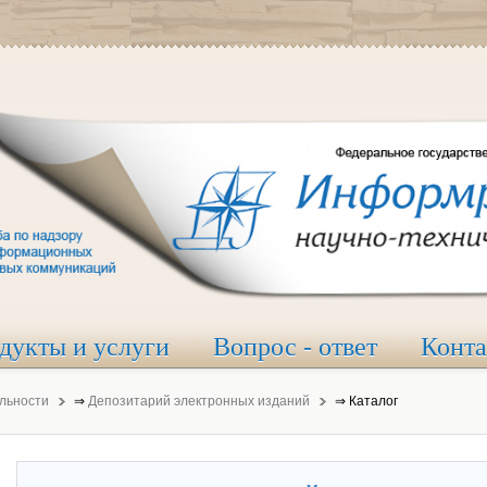
дукты и услуги
Вопрос - ответ
Конт
льности
⇒
Депозитарий электронных изданий
⇒
Каталог