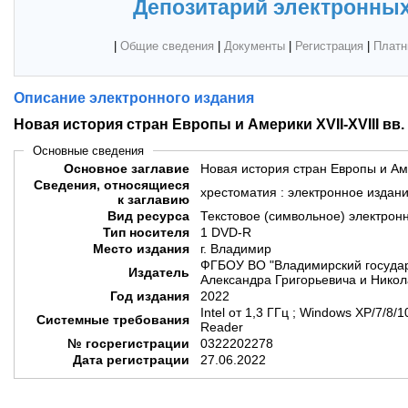
Депозитарий электронных
|
Общие сведения
|
Документы
|
Регистрация
|
Платн
Описание электронного издания
Новая история стран Европы и Америки XVII-XVIII вв.
Основные сведения
Основное заглавие
Новая история стран Европы и Аме
Сведения, относящиеся
хрестоматия : электронное издан
к заглавию
Вид ресурса
Текстовое (символьное) электрон
Тип носителя
1 DVD-R
Место издания
г. Владимир
ФГБОУ ВО "Владимирский государ
Издатель
Александра Григорьевича и Никол
Год издания
2022
Intel от 1,3 ГГц ; Windows XP/7/8
Системные требования
Reader
№ госрегистрации
0322202278
Дата регистрации
27.06.2022