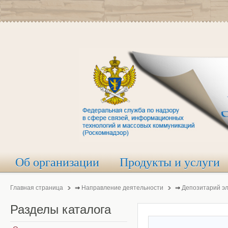
Об организации
Продукты и услуги
Главная страница
⇒
Направление деятельности
⇒
Депозитарий э
Разделы
каталога