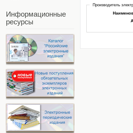
Производитель электр
Информационные
Наимено
ресурсы