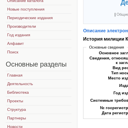
Описание каталога
Де
Новые поступления
|
Общие
Периодические издания
Производители
Описание электрон
Год издания
История милиции К
Алфавит
Основные сведения
Поиск
Основное заг
Сведения, относя
Основные
разделы
к заг
Вид ре
Тип нос
Главная
Место из
Деятельность
Изд
Библиотека
Год из
Системные требо
Проекты
№ госрегист
Структура
Дата регист
Партнеры
Новости