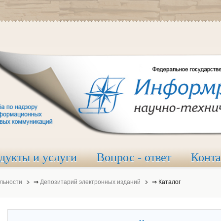
дукты и услуги
Вопрос - ответ
Конт
льности
⇒
Депозитарий электронных изданий
⇒
Каталог