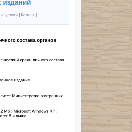
 изданий
ые услуги
|
Каталог
|
чного состава органов
сшествий среди личного состава
ронное издание
ситет Министерства внутренних
12 Mб ; Microsoft Windows XP ;
lorer 8 и выше