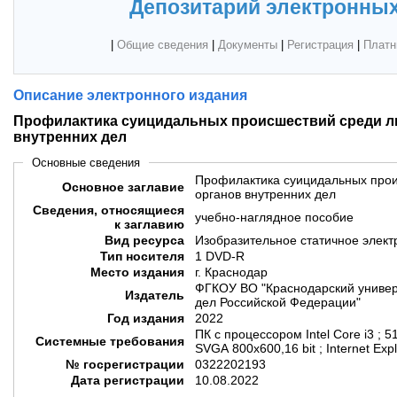
Депозитарий электронных
|
Общие сведения
|
Документы
|
Регистрация
|
Платн
Описание электронного издания
Профилактика суицидальных происшествий среди ли
внутренних дел
Основные сведения
Профилактика суицидальных прои
Основное заглавие
органов внутренних дел
Сведения, относящиеся
учебно-наглядное пособие
к заглавию
Вид ресурса
Изобразительное статичное элект
Тип носителя
1 DVD-R
Место издания
г. Краснодар
ФГКОУ ВО "Краснодарский универ
Издатель
дел Российской Федерации"
Год издания
2022
ПК с процессором Intel Core i3 ; 5
Системные требования
SVGA 800x600,16 bit ; Internet Exp
№ госрегистрации
0322202193
Дата регистрации
10.08.2022