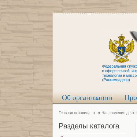
Об организации
Про
Главная страница
⇒
Направление деяте
Разделы
каталога