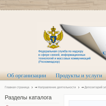
Об организации
Продукты и услуги
Главная страница
⇒
Направление деятельности
⇒
Депозитарий э
Разделы
каталога