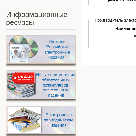
Информационные
Производитель электр
ресурсы
Наимено