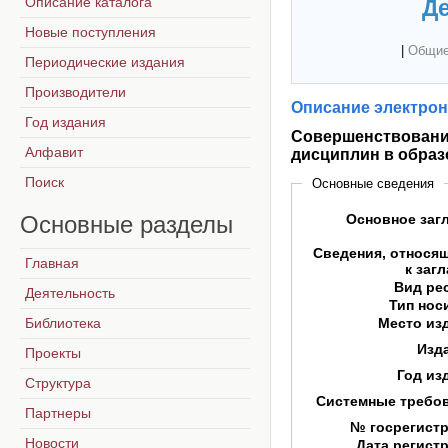
Описание каталога
Де
Новые поступления
|
Общие
Периодические издания
Производители
Описание электрон
Год издания
Совершенствовани
Алфавит
дисциплин в образ
Поиск
Основные сведения
Основные
разделы
Основное заг
Сведения, относя
Главная
к заг
Вид ре
Деятельность
Тип нос
Библиотека
Место из
Изд
Проекты
Год из
Структура
Системные требо
Партнеры
№ госрегист
Новости
Дата регист