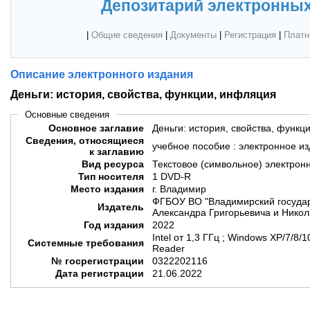
Депозитарий электронных
|
Общие сведения
|
Документы
|
Регистрация
|
Платн
Описание электронного издания
Деньги: история, свойства, функции, инфляция
Основные сведения
Основное заглавие
Деньги: история, свойства, функц
Сведения, относящиеся
учебное пособие : электронное и
к заглавию
Вид ресурса
Текстовое (символьное) электрон
Тип носителя
1 DVD-R
Место издания
г. Владимир
ФГБОУ ВО "Владимирский государ
Издатель
Александра Григорьевича и Никол
Год издания
2022
Intel от 1,3 ГГц ; Windows XP/7/8
Системные требования
Reader
№ госрегистрации
0322202116
Дата регистрации
21.06.2022