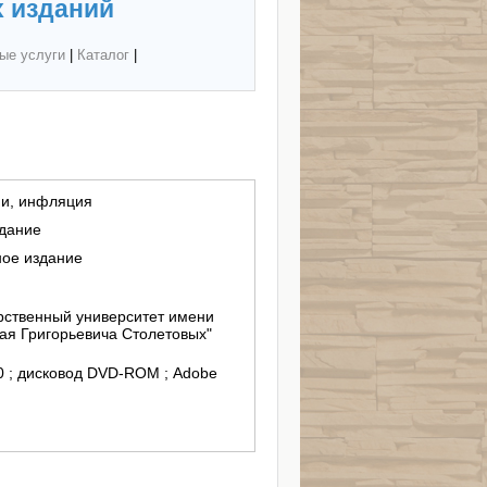
 изданий
ые услуги
|
Каталог
|
ии, инфляция
здание
ное издание
ственный университет имени
ая Григорьевича Столетовых"
/10 ; дисковод DVD-ROM ; Adobe