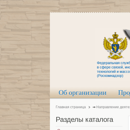
Об организации
Про
Главная страница
⇒
Направление деяте
Разделы
каталога