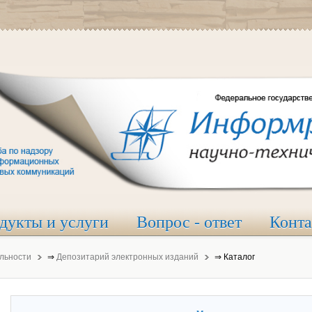
дукты и услуги
Вопрос - ответ
Конт
льности
⇒
Депозитарий электронных изданий
⇒
Каталог