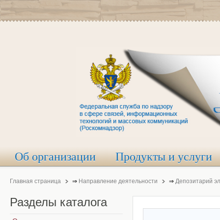
Об организации
Продукты и услуги
Главная страница
⇒
Направление деятельности
⇒
Депозитарий э
Разделы
каталога