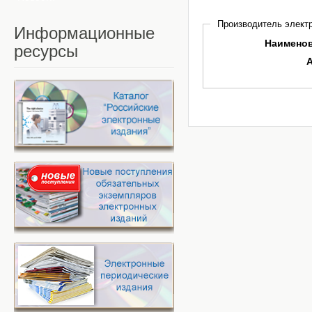
Производитель электр
Информационные
Наимено
ресурсы