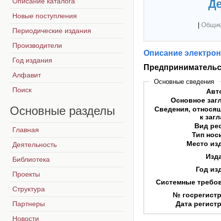
Описание каталога
Де
Новые поступления
|
Общие
Периодические издания
Производители
Описание электрон
Год издания
Предпринимательс
Алфавит
Основные сведения
Поиск
Авт
Основное заг
Основные
разделы
Сведения, относя
к заг
Вид ре
Главная
Тип нос
Место из
Деятельность
Изд
Библиотека
Год из
Проекты
Системные требо
Структура
№ госрегист
Партнеры
Дата регист
Новости