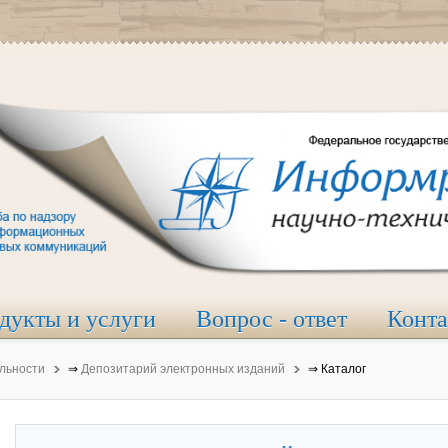
дукты и услуги
Вопрос - ответ
Конт
льности
⇒
Депозитарий электронных изданий
⇒
Каталог