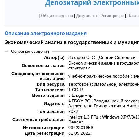
Депозитарий электронных
|
Общие сведения
|
Документы
|
Регистрация
|
Платн
Описание электронного издания
Экономический анализ в государственных и муници
Основные сведения
Автор(ы)
Захаров С. С. (Сергей Сергеевич)
Экономический анализ в государ
Основное заглавие
структурах
Сведения, относящиеся
учебно-практическое пособие : э
к заглавию
Вид ресурса
Текстовое (символьное) электрон
Тип носителя
1 CD-R
Место издания
г. Владимир
ФГБОУ ВО "Владимирский государ
Издатель
Александра Григорьевича и Никол
Год издания
2022
Intel от 1,3 ГГц ; Windows XP/7/8
Системные требования
Reader
№ госрегистрации
0322201959
Дата регистрации
31.05.2022