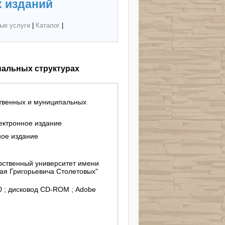
 изданий
ые услуги
|
Каталог
|
пальных структурах
ственных и муниципальных
лектронное издание
ное издание
ственный университет имени
ая Григорьевича Столетовых"
/10 ; дисковод СD-ROM ; Adobe