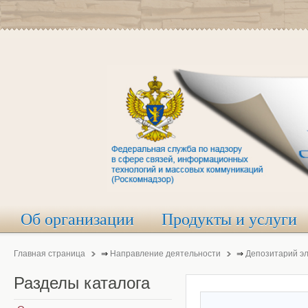
Об организации
Продукты и услуги
Главная страница
⇒
Направление деятельности
⇒
Депозитарий э
Разделы
каталога