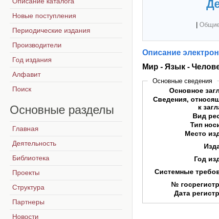
Описание каталога
Де
Новые поступления
|
Общие
Периодические издания
Производители
Описание электрон
Год издания
Мир - Язык - Челов
Алфавит
Основные сведения
Поиск
Основное заг
Сведения, относя
Основные
разделы
к заг
Вид ре
Тип нос
Главная
Место из
Деятельность
Изд
Библиотека
Год из
Системные требо
Проекты
№ госрегист
Структура
Дата регист
Партнеры
Новости