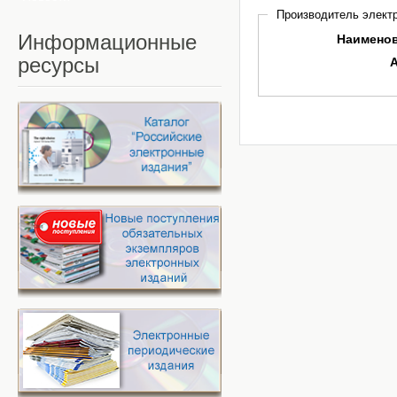
Производитель электр
Информационные
Наимено
ресурсы