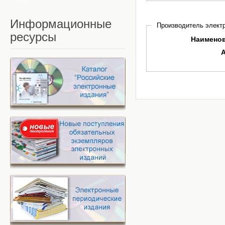
Информационные
Производитель электр
ресурсы
Наимено