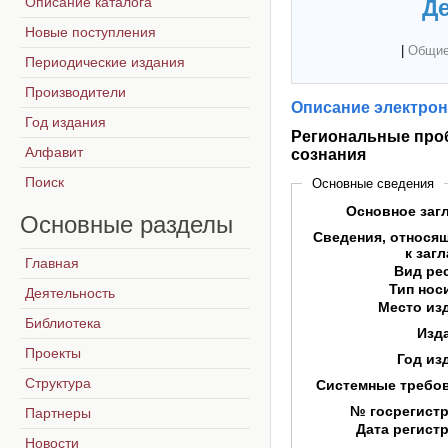
Описание каталога
Де
Новые поступления
|
Общие
Периодические издания
Производители
Описание электрон
Год издания
Региональные про
Алфавит
сознания
Поиск
Основные сведения
Основное заг
Основные
разделы
Сведения, относя
к заг
Главная
Вид ре
Тип нос
Деятельность
Место из
Библиотека
Изд
Проекты
Год из
Структура
Системные требо
№ госрегист
Партнеры
Дата регист
Новости