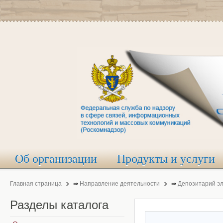
Об организации
Продукты и услуги
Главная страница
⇒
Направление деятельности
⇒
Депозитарий э
Разделы
каталога