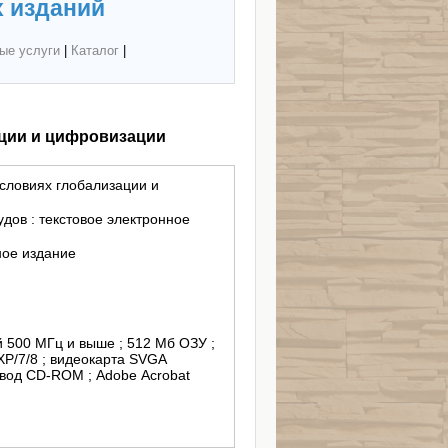
 изданий
ые услуги
|
Каталог
|
ации и цифровизации
условиях глобализации и
дов : текстовое электронное
ное издание
й 500 МГц и выше ; 512 Мб ОЗУ ;
XP/7/8 ; видеокарта SVGA
ривод СD-ROM ; Adobe Acrobat