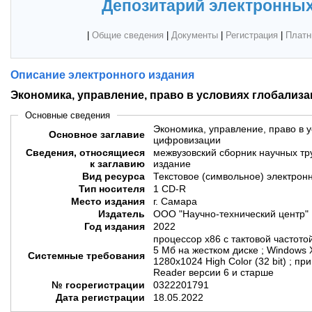
Депозитарий электронных
|
Общие сведения
|
Документы
|
Регистрация
|
Платн
Описание электронного издания
Экономика, управление, право в условиях глобализ
Основные сведения
Экономика, управление, право в 
Основное заглавие
цифровизации
Сведения, относящиеся
межвузовский сборник научных тру
к заглавию
издание
Вид ресурса
Текстовое (символьное) электрон
Тип носителя
1 CD-R
Место издания
г. Самара
Издатель
ООО "Научно-технический центр"
Год издания
2022
процессор х86 с тактовой частото
5 Мб на жестком диске ; Windows 
Системные требования
1280х1024 High Color (32 bit) ; п
Reader версии 6 и старше
№ госрегистрации
0322201791
Дата регистрации
18.05.2022