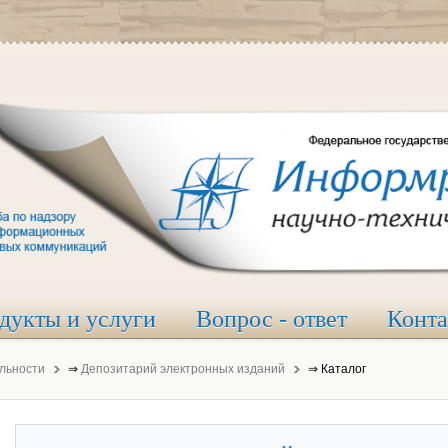
дукты и услуги
Вопрос - ответ
Конт
льности
⇒
Депозитарий электронных изданий
⇒
Каталог