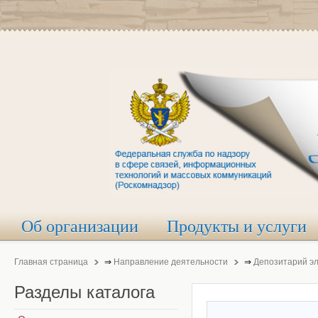
Об организации
Продукты и услуги
Главная страница
⇒
Направление деятельности
⇒
Депозитарий э
Разделы
каталога