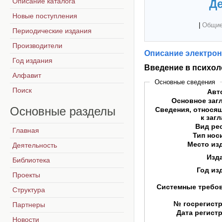
Описание каталога
Де
Новые поступления
|
Общие
Периодические издания
Производители
Описание электрон
Год издания
Введение в психол
Алфавит
Основные сведения
Поиск
Авт
Основное заг
Основные
разделы
Сведения, относя
к заг
Вид ре
Главная
Тип нос
Место из
Деятельность
Изд
Библиотека
Год из
Проекты
Системные требо
Структура
№ госрегист
Партнеры
Дата регист
Новости