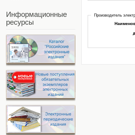
Информационные
Производитель электр
ресурсы
Наимено