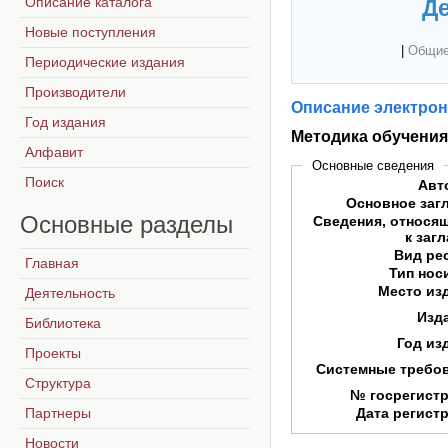
Описание каталога
Де
Новые поступления
|
Общие
Периодические издания
Производители
Описание электрон
Год издания
Методика обучения
Алфавит
Основные сведения
Поиск
Авт
Основное заг
Основные
разделы
Сведения, относя
к заг
Вид ре
Главная
Тип нос
Место из
Деятельность
Изд
Библиотека
Год из
Проекты
Системные требо
Структура
№ госрегист
Партнеры
Дата регист
Новости