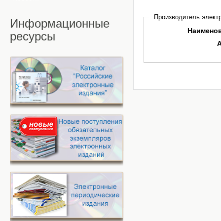
Производитель электр
Информационные
Наимено
ресурсы