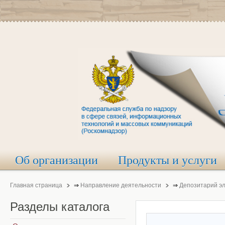
Об организации
Продукты и услуги
Главная страница
⇒
Направление деятельности
⇒
Депозитарий э
Разделы
каталога