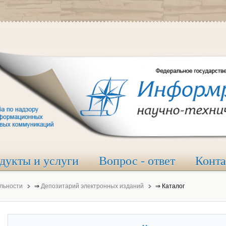
дукты и услуги
Вопрос - ответ
Конт
льности
⇒
Депозитарий электронных изданий
⇒
Каталог