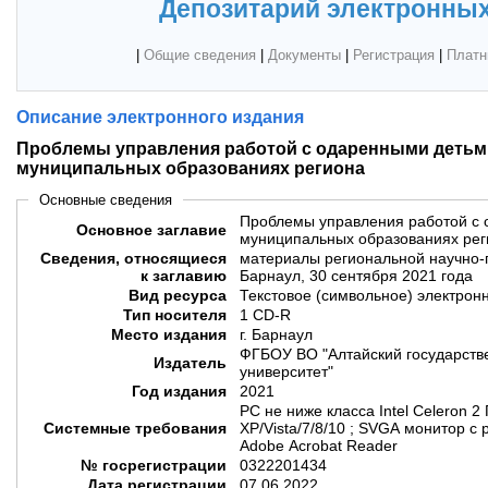
Депозитарий электронных
|
Общие сведения
|
Документы
|
Регистрация
|
Платн
Описание электронного издания
Проблемы управления работой с одаренными детьми
муниципальных образованиях региона
Основные сведения
Проблемы управления работой с 
Основное заглавие
муниципальных образованиях рег
Сведения, относящиеся
материалы региональной научно-п
к заглавию
Барнаул, 30 сентября 2021 года
Вид ресурса
Текстовое (символьное) электрон
Тип носителя
1 CD-R
Место издания
г. Барнаул
ФГБОУ ВО "Алтайский государств
Издатель
университет"
Год издания
2021
PC не ниже класса Intel Celeron 2
Системные требования
XP/Vista/7/8/10 ; SVGA монитор с
Adobe Acrobat Reader
№ госрегистрации
0322201434
Дата регистрации
07.06.2022