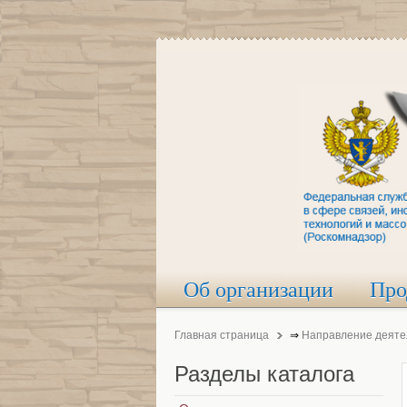
Об организации
Про
Главная страница
⇒
Направление деяте
Разделы
каталога