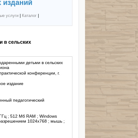
 изданий
ые услуги
|
Каталог
|
 в сельских
одаренными детьми в сельских
иона
рактической конференции, г.
ное издание
енный педагогический
 ГГц ; 512 Мб RAM ; Windows
 разрешением 1024х768 ; мышь ;