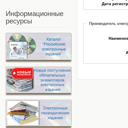
Дата регист
Информационные
ресурсы
Производитель электр
Наимено