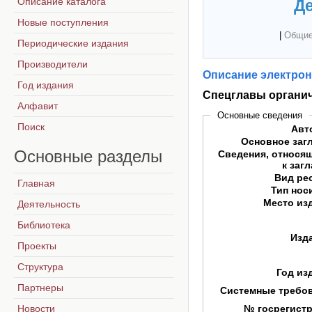
Описание каталога
Де
Новые поступления
|
Общие
Периодические издания
Производители
Описание электрон
Год издания
Спецглавы органи
Алфавит
Основные сведения
Поиск
Авт
Основное заг
Основные
разделы
Сведения, относя
к заг
Вид ре
Главная
Тип нос
Место из
Деятельность
Библиотека
Изд
Проекты
Структура
Год из
Партнеры
Системные требо
Новости
№ госрегист