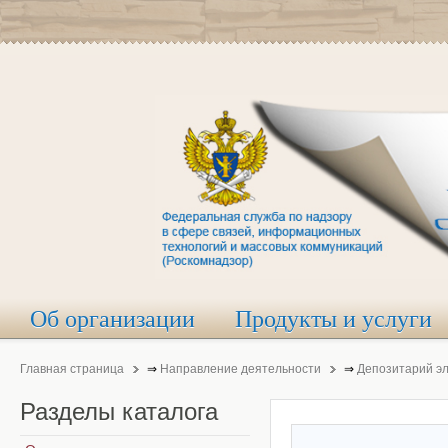
Об организации
Продукты и услуги
Главная страница
⇒
Направление деятельности
⇒
Депозитарий э
Разделы
каталога