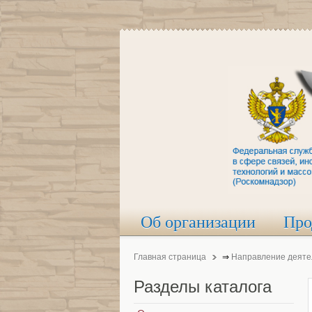
Об организации
Про
Главная страница
⇒
Направление деяте
Разделы
каталога