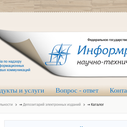
дукты и услуги
Вопрос - ответ
Конт
льности
⇒
Депозитарий электронных изданий
⇒
Каталог