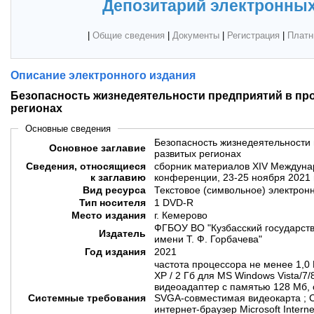
Депозитарий электронных
|
Общие сведения
|
Документы
|
Регистрация
|
Платн
Описание электронного издания
Безопасность жизнедеятельности предприятий в п
регионах
Основные сведения
Безопасность жизнедеятельности
Основное заглавие
развитых регионах
Сведения, относящиеся
сборник материалов XIV Междуна
к заглавию
конференции, 23-25 ноября 2021 г
Вид ресурса
Текстовое (символьное) электрон
Тип носителя
1 DVD-R
Место издания
г. Кемерово
ФГБОУ ВО "Кузбасский государств
Издатель
имени Т. Ф. Горбачева"
Год издания
2021
частота процессора не менее 1,0
XP / 2 Гб для MS Windows Vista/7/
видеоадаптер с памятью 128 Мб, с
Системные требования
SVGA-совместимая видеокарта ; 
интернет-браузер Microsoft Internet