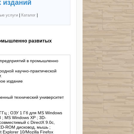
 изданий
ые услуги
|
Каталог
|
ромышленно развитых
 предприятий в промышленно
родной научно-практической
.
ное издание
енный технический университет
 ГГц ; ОЗУ 1 Гб для MS Windows
8 ; MS Windows XP ; 3D-
овместимый с DirectX 9.0c,
CD-ROM дисковод, мышь ;
 Explorer 10/Mozilla Firefox