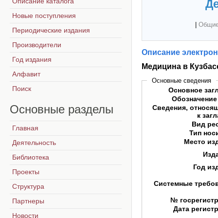
Описание каталога
Де
Новые поступления
|
Общие
Периодические издания
Производители
Описание электрон
Год издания
Медицина в Кузбасс
Алфавит
Основные сведения
Поиск
Основное заг
Обозначение
Основные
разделы
Сведения, относя
к заг
Вид ре
Главная
Тип нос
Место из
Деятельность
Изд
Библиотека
Год из
Проекты
Системные требо
Структура
№ госрегист
Партнеры
Дата регист
Новости