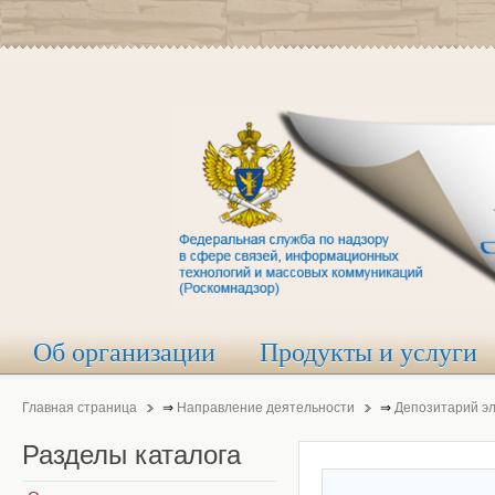
Об организации
Продукты и услуги
Главная страница
⇒
Направление деятельности
⇒
Депозитарий э
Разделы
каталога