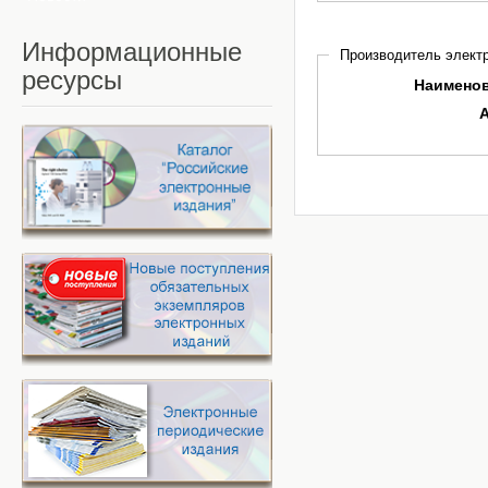
Информационные
Производитель электр
ресурсы
Наимено