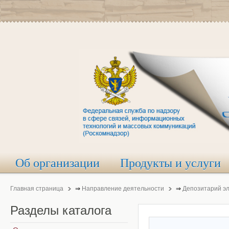
Об организации
Продукты и услуги
Главная страница
⇒
Направление деятельности
⇒
Депозитарий э
Разделы
каталога