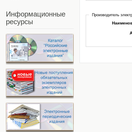
Информационные
Производитель электр
ресурсы
Наимено