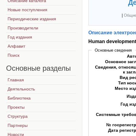
Описание каталога
Де
Новые поступления
|
Общие
Периодические издания
Производители
Описание электрон
Год издания
Human development
Алфавит
Основные сведения
Поиск
Авт
Основное заг
Основные
разделы
Сведения, относя
к заг
Вид ре
Главная
Тип нос
Место из
Деятельность
Изд
Библиотека
Год из
Проекты
Системные требо
Структура
№ госрегист
Партнеры
Дата регист
Новости