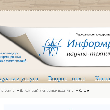
дукты и услуги
Вопрос - ответ
Конт
льности
⇒
Депозитарий электронных изданий
⇒
Каталог