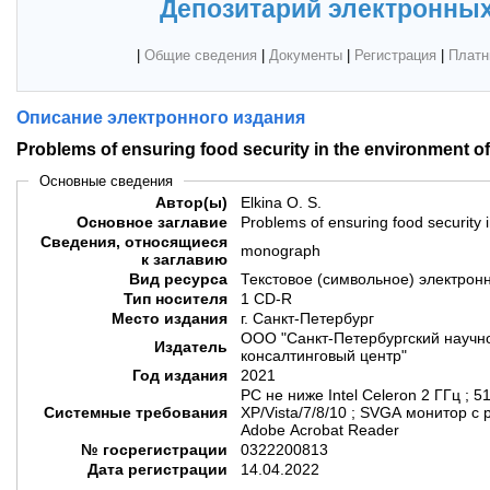
Депозитарий электронных
|
Общие сведения
|
Документы
|
Регистрация
|
Платн
Описание электронного издания
Problems of ensuring food security in the environment o
Основные сведения
Автор(ы)
Elkina O. S.
Основное заглавие
Problems of ensuring food security 
Сведения, относящиеся
monograph
к заглавию
Вид ресурса
Текстовое (символьное) электрон
Тип носителя
1 CD-R
Место издания
г. Санкт-Петербург
ООО "Санкт-Петербургский научн
Издатель
консалтинговый центр"
Год издания
2021
PC не ниже Intel Celeron 2 ГГц ; 
Системные требования
XP/Vista/7/8/10 ; SVGA монитор с
Adobe Acrobat Reader
№ госрегистрации
0322200813
Дата регистрации
14.04.2022