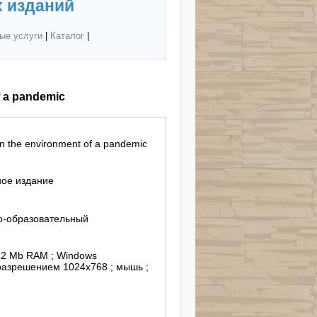
 изданий
ые услуги
|
Каталог
|
f a pandemic
in the environment of a pandemic
ное издание
о-образовательный
512 Мb RAM ; Windows
 разрешением 1024х768 ; мышь ;