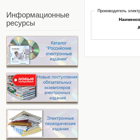
Производитель электр
Информационные
Наимено
ресурсы