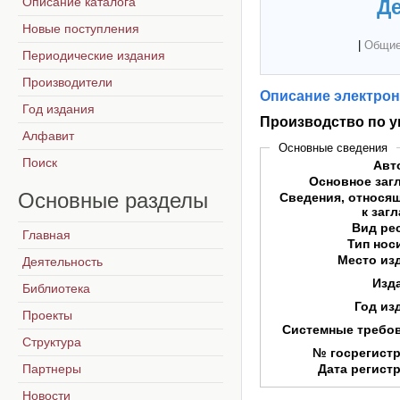
Описание каталога
Де
Новые поступления
|
Общие
Периодические издания
Производители
Описание электрон
Год издания
Производство по у
Алфавит
Основные сведения
Поиск
Авт
Основное заг
Основные
разделы
Сведения, относя
к заг
Вид ре
Главная
Тип нос
Место из
Деятельность
Изд
Библиотека
Год из
Проекты
Системные требо
Структура
№ госрегист
Партнеры
Дата регист
Новости