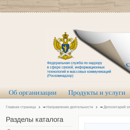
Об организации
Продукты и услуги
Главная страница
⇒
Направление деятельности
⇒
Депозитарий э
Разделы
каталога