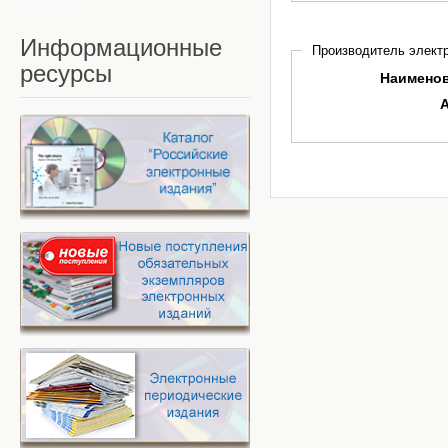
Информационные
Производитель электр
ресурсы
Наимено