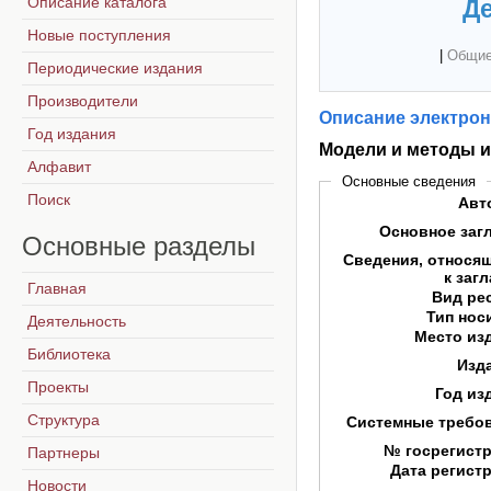
Описание каталога
Де
Новые поступления
|
Общие
Периодические издания
Производители
Описание электрон
Год издания
Модели и методы и
Алфавит
Основные сведения
Поиск
Авт
Основное заг
Основные
разделы
Сведения, относя
к заг
Главная
Вид ре
Тип нос
Деятельность
Место из
Библиотека
Изд
Проекты
Год из
Структура
Системные требо
№ госрегист
Партнеры
Дата регист
Новости