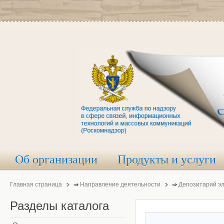
Об организации
Продукты и услуги
Главная страница
⇒
Направление деятельности
⇒
Депозитарий э
Разделы
каталога