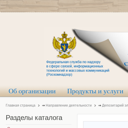
Об организации
Продукты и услуги
Главная страница
⇒
Направление деятельности
⇒
Депозитарий э
Разделы
каталога