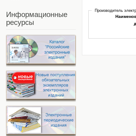
Производитель электр
Информационные
Наимено
ресурсы