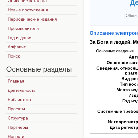
Описание каталога
Де
Новые поступления
|
Общие
Периодические издания
Производители
Описание электрон
Год издания
За Бога и людей. 
Алфавит
Основные сведения
Поиск
Авт
Основное заг
Основные
разделы
Сведения, относя
к заг
Вид ре
Главная
Тип нос
Место из
Деятельность
Изд
Библиотека
Год из
Проекты
Системные требо
Структура
№ госрегист
Партнеры
Дата регист
Новости