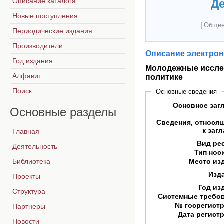
Описание каталога
Де
Новые поступления
|
Общие
Периодические издания
Производители
Описание электрон
Год издания
Молодежные исслед
Алфавит
политике
Поиск
Основные сведения
Основное заг
Основные
разделы
Сведения, относя
к заг
Главная
Вид ре
Деятельность
Тип нос
Библиотека
Место из
Изд
Проекты
Год из
Структура
Системные требо
№ госрегист
Партнеры
Дата регист
Новости