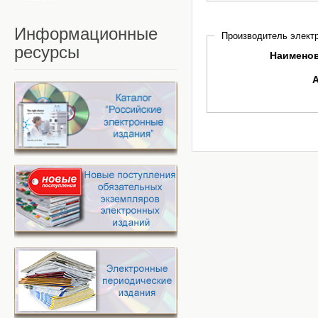
Информационные
Производитель электр
ресурсы
Наимено