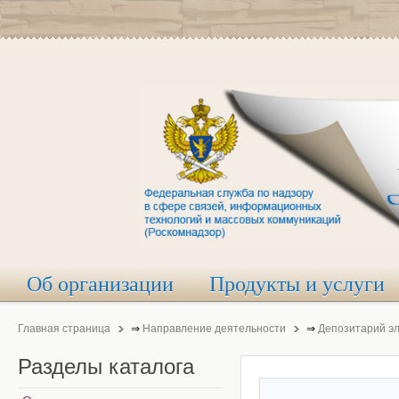
Об организации
Продукты и услуги
Главная страница
⇒
Направление деятельности
⇒
Депозитарий э
Разделы
каталога