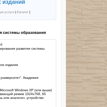
 изданий
ые услуги
|
Каталог
|
я системы образования
ч)
зирования развития системы
ное издание
ниверситет". Академия
 Microsoft Windows XP (или выше)
живающий режим 1024х768, 65
ь или аналогич. устройство