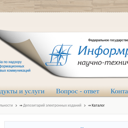
дукты и услуги
Вопрос - ответ
Конт
льности
⇒
Депозитарий электронных изданий
⇒
Каталог