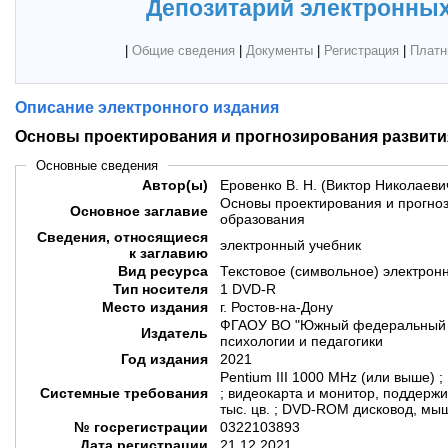
Депозитарий электронных
|
Общие сведения
|
Документы
|
Регистрация
|
Платн
Описание электронного издания
Основы проектирования и прогнозирования развити
Основные сведения
Автор(ы)
Еровенко В. Н. (Виктор Николаеви
Основы проектирования и прогно
Основное заглавие
образования
Сведения, относящиеся
электронный учебник
к заглавию
Вид ресурса
Текстовое (символьное) электрон
Тип носителя
1 DVD-R
Место издания
г. Ростов-на-Дону
ФГАОУ ВО "Южный федеральный у
Издатель
психологии и педагогики
Год издания
2021
Pentium III 1000 MHz (или выше) ;
Системные требования
; видеокарта и монитор, поддер
тыс. цв. ; DVD-ROM дисковод, мыш
№ госрегистрации
0322103893
Дата регистрации
21.12.2021