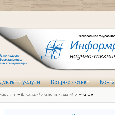
дукты и услуги
Вопрос - ответ
Конт
льности
⇒
Депозитарий электронных изданий
⇒
Каталог