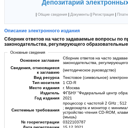
Депозитарий электронных
|
Общие сведения
|
Документы
|
Регистрация
|
Платн
Описание электронного издания
Сборник ответов на часто задаваемые вопросы по 
законодательства, регулирующего образовательны
Основные сведения
Сборник ответов на часто задав
Основное заглавие
законодательства, регулирующег
Сведения, относящиеся
(методическое руководство)
к заглавию
Вид ресурса
Текстовое (символьное) электрон
Тип носителя
1 CD-R
Место издания
г. Москва
Издатель
ФГБНУ "Федеральный центр образ
Год издания
2021
процессор с частотой 2 GHz ; 512
; видеокарта и монитор с миним
Системные требования
устройство чтения CD-ROM, клави
(мышь)
№ госрегистрации
0322103787
Дата регистрации
15.12.2021