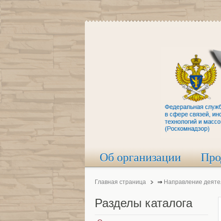
Об организации
Про
Главная страница
⇒
Направление деяте
Разделы
каталога