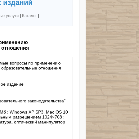
 изданий
ые услуги
|
Каталог
|
применению
е отношения
аемые вопросы по применению
о образовательные отношения
ное издание
овательного законодательства"
 Mб ; Windows XP SP3, Mac OS 10
альным разрешением 1024×768 ;
атура, оптический манипулятор