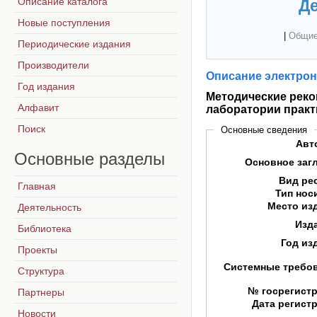
Описание каталога
Де
Новые поступления
|
Общие
Периодические издания
Производители
Описание электрон
Год издания
Методические реко
Алфавит
лаборатории практ
Поиск
Основные сведения
Авт
Основные
разделы
Основное заг
Вид ре
Главная
Тип нос
Место из
Деятельность
Изд
Библиотека
Год из
Проекты
Системные требо
Структура
№ госрегист
Партнеры
Дата регист
Новости