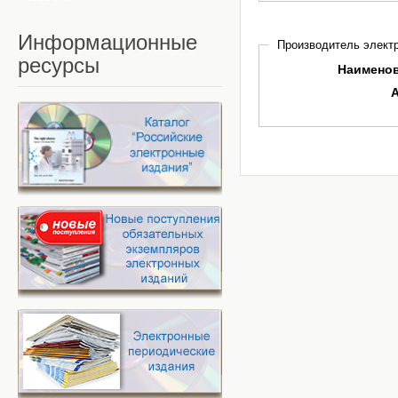
Информационные
Производитель электр
ресурсы
Наимено