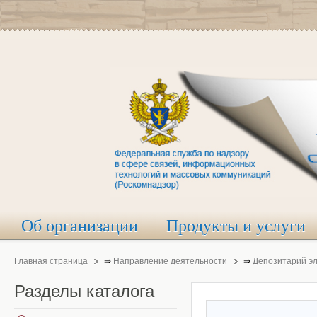
Об организации
Продукты и услуги
Главная страница
⇒
Направление деятельности
⇒
Депозитарий э
Разделы
каталога