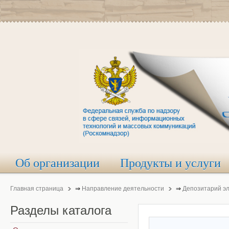
Об организации
Продукты и услуги
Главная страница
⇒
Направление деятельности
⇒
Депозитарий э
Разделы
каталога