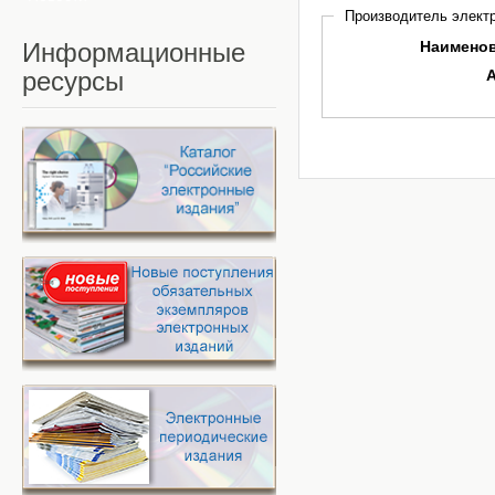
Производитель электр
Информационные
Наимено
ресурсы