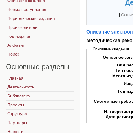
Описание каталога
Де
Новые поступления
|
Общие
Периодические издания
Производители
Описание электрон
Год издания
Методические рек
Алфавит
Основные сведения
Поиск
Основное заг
Основные
разделы
Вид ре
Тип нос
Место из
Главная
Изд
Деятельность
Год из
Библиотека
Системные требо
Проекты
№ госрегист
Структура
Дата регист
Партнеры
Новости