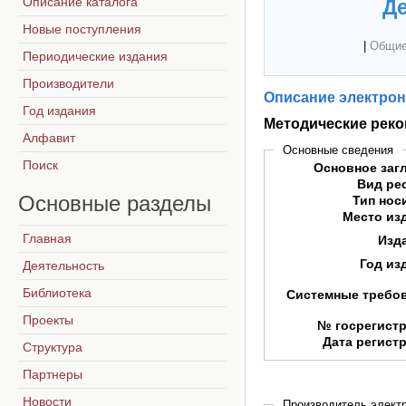
Описание каталога
Де
Новые поступления
|
Общие
Периодические издания
Производители
Описание электрон
Год издания
Методические рек
Алфавит
Основные сведения
Поиск
Основное заг
Вид ре
Основные
разделы
Тип нос
Место из
Главная
Изд
Год из
Деятельность
Библиотека
Системные требо
Проекты
№ госрегист
Дата регист
Структура
Партнеры
Новости
Производитель электр