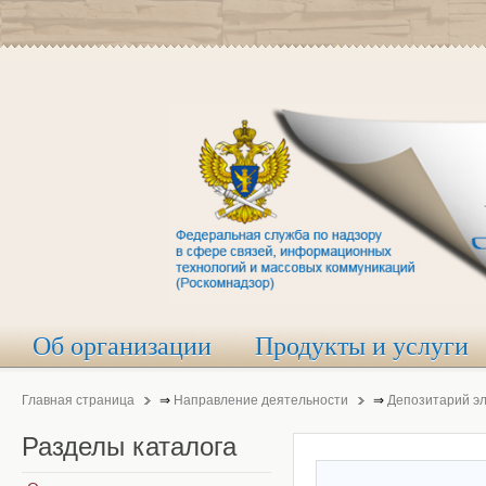
Об организации
Продукты и услуги
Главная страница
⇒
Направление деятельности
⇒
Депозитарий э
Разделы
каталога