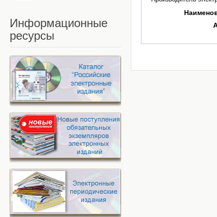
Наимено
Информационные
ресурсы