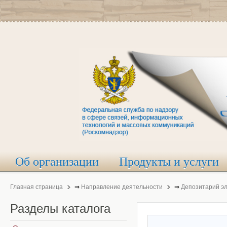
Об организации
Продукты и услуги
Главная страница
⇒
Направление деятельности
⇒
Депозитарий э
Разделы
каталога