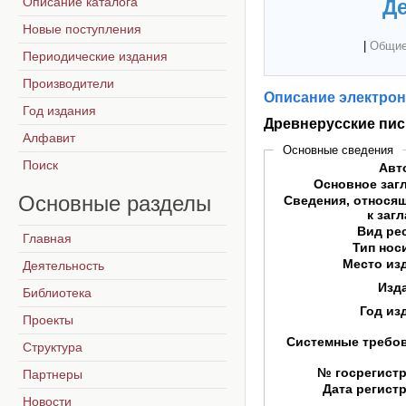
Описание каталога
Де
Новые поступления
|
Общие
Периодические издания
Производители
Описание электрон
Год издания
Древнерусские пи
Алфавит
Основные сведения
Поиск
Авт
Основное заг
Основные
разделы
Сведения, относя
к заг
Вид ре
Главная
Тип нос
Место из
Деятельность
Изд
Библиотека
Год из
Проекты
Системные требо
Структура
№ госрегист
Партнеры
Дата регист
Новости