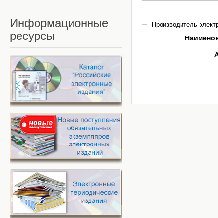
Информационные
Производитель электр
ресурсы
Наимено