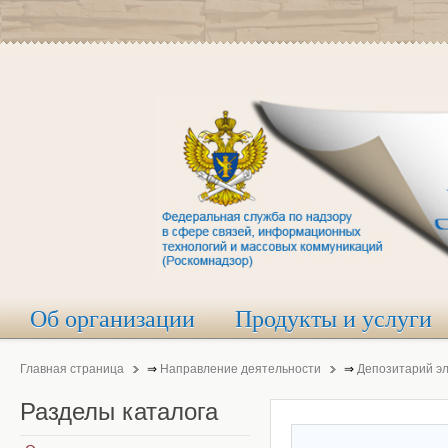
Об организации
Продукты и услуги
Главная страница
⇒
Направление деятельности
⇒
Депозитарий э
Разделы
каталога