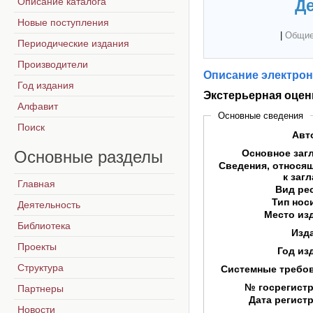
Описание каталога
Де
Новые поступления
|
Общие
Периодические издания
Производители
Описание электрон
Год издания
Экстерьерная оцен
Алфавит
Основные сведения
Поиск
Авт
Основные
разделы
Основное заг
Сведения, относя
к заг
Главная
Вид ре
Тип нос
Деятельность
Место из
Библиотека
Изд
Проекты
Год из
Структура
Системные требо
№ госрегист
Партнеры
Дата регист
Новости