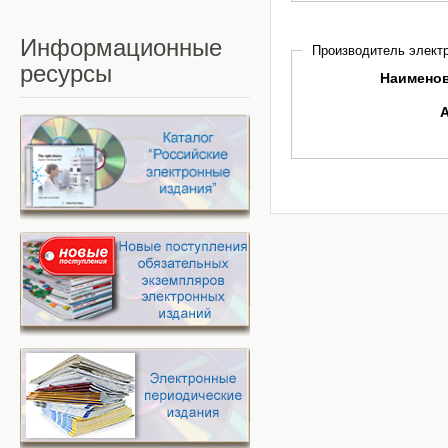
Информационные
Производитель электр
ресурсы
Наимено